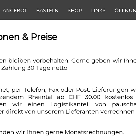
ANGEBOT
BASTELN
SHOP
LINKS
ÖFFNUN
onen & Preise
n bleiben vorbehalten. Gerne geben wir Ihnen
 Zahlung 30 Tage netto.
net, per Telefon, Fax oder Post. Lieferungen
endem Rheintal ab CHF 30.00 kostenlos üb
ssen wir einen Logistikanteil von pausc
r direkt von unserem Lieferanten verrechnen 
enden wir ihnen gerne Monatsrechnungen.